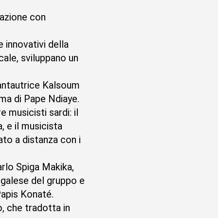
razione con
 innovativi della
cale, sviluppano un
cantautrice Kalsoum
tama di Pape Ndiaye.
musicisti sardi: il
 e il musicista
to a distanza con i
rlo Spiga Makika,
egalese del gruppo e
 Papis Konaté.
, che tradotta in