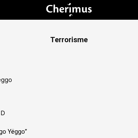
Terrorisme
ëggo
a
CD
ggo Yëggo”