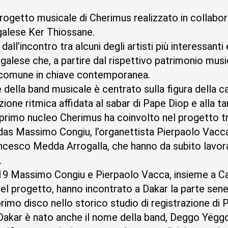
ogetto musicale di Cherimus realizzato in collabo
galese Ker Thiossane.
l’incontro tra alcuni degli artisti più interessanti e
alese che, a partire dal rispettivo patrimonio musi
 comune in chiave contemporanea.
 della band musicale è centrato sulla figura della 
ezione ritmica affidata al sabar di Pape Diop e alla 
primo nucleo Cherimus ha coinvolto nel progetto tre 
das Massimo Congiu, l’organettista Pierpaolo Vacca,
ncesco Medda Arrogalla, che hanno da subito lavora
.
019 Massimo Congiu e Pierpaolo Vacca, insieme a Ca
del progetto, hanno incontrato a Dakar la parte sen
 primo disco nello storico studio di registrazione di
Dakar è nato anche il nome della band, Deggo Yëggo