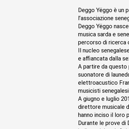
Deggo Yëggo è un pr
l’associazione sene
Deggo Yëggo nasce dal
musica sarda e seneg
percorso di ricerca
Il nucleo senegalese
e affiancata dalla s
A partire da questo 
suonatore di launed
elettroacustico Fra
musicisti senegalesi
A giugno e luglio 2
direttore musicale 
hanno inciso il loro
Durante le prove di 