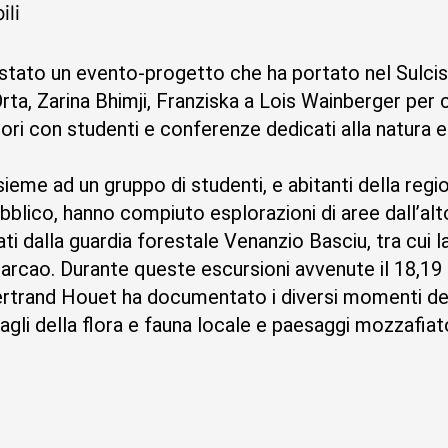
ili
è stato un evento-progetto che ha portato nel Sulcis 
a, Zarina Bhimji, Franziska a Lois Wainberger per
tori con studenti e conferenze dedicati alla natura 
ieme ad un gruppo di studenti, e abitanti della reg
pubblico, hanno compiuto esplorazioni di aree dall’alt
ati dalla guardia forestale Venanzio Basciu, tra cui l
rcao. Durante queste escursioni avvenute il 18,19
ertrand Houet ha documentato i diversi momenti del
gli della flora e fauna locale e paesaggi mozzafiat