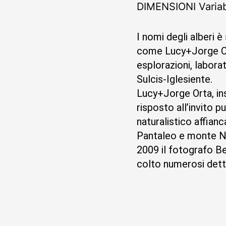
DIMENSIONI
Variab
I nomi degli alberi 
come Lucy+Jorge Ort
esplorazioni, labora
Sulcis-Iglesiente.
Lucy+Jorge Orta, ins
risposto all’invito 
naturalistico affianc
Pantaleo e monte Na
2009 il fotografo B
colto numerosi detta