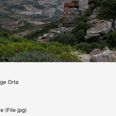
ge Orta
e (File jpg)