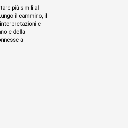
re più simili al
ngo il cammino, il
interpretazioni e
ano e della
onnesse al