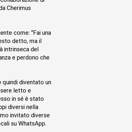
 da Cherimus
esto detto, ma il
à intrinseca del
danza e perdono che
 quindi diventato un
ssere letto e
esso in sé è stato
i diversi nella
amo invitato diverse
ocali su WhatsApp.