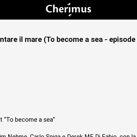
ntare il mare (To become a sea - episode
a
st “To become a sea”
him Nehme, Carlo Spiga e Derek MF Di Fabio, con la 