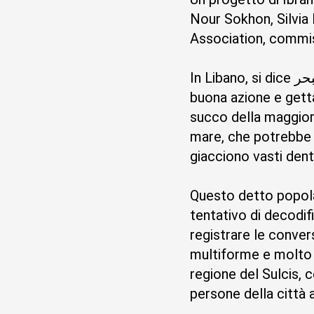
Nour Sokhon, Silvia
Association, comm
In Libano, si dice عمول منيح وكب بالبحر, che si traduce approssimativamente come: "Fai una
buona azione e getta
succo della maggior 
mare, che potrebbe 
giacciono vasti dentr
Questo detto popola
tentativo di decodif
registrare le convers
multiforme e molto 
regione del Sulcis, 
persone della città