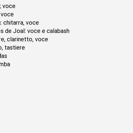
; voce
; voce
 chitarra, voce
 de Joal: voce e calabash
re, clarinetto, voce
, tastiere
das
omba