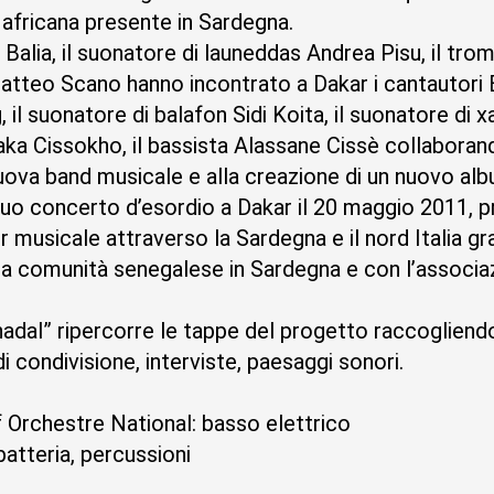
fricana presente in Sardegna.
o Balia, il suonatore di launeddas Andrea Pisu, il tr
a Matteo Scano hanno incontrato a Dakar i cantautor
il suonatore di balafon Sidi Koita, il suonatore di xa
ka Cissokho, il bassista Alassane Cissè collaboran
uova band musicale e alla creazione di un nuovo alb
suo concerto d’esordio a Dakar il 20 maggio 2011, p
r musicale attraverso la Sardegna e il nord Italia gr
la comunità senegalese in Sardegna e con l’associa
 Chadal” ripercorre le tappe del progetto raccoglien
 condivisione, interviste, paesaggi sonori.
 Orchestre National: basso elettrico
batteria, percussioni
a