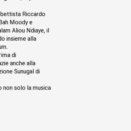
ombettista Riccardo
i Bah Moody e
lam Aliou Ndiaye, il
do insieme alla
um.
rima di
azie anche alla
zione Sunugal di
do non solo la musica