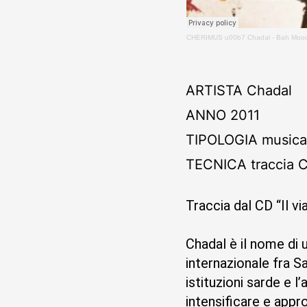
CHERIMUS
u00b7
Chadal - Bah Moo
ARTISTA
Chadal
ANNO
2011
TIPOLOGIA
music
TECNICA
traccia 
Traccia dal CD “Il v
Chadal è il nome di
internazionale fra 
istituzioni sarde e 
intensificare e appr