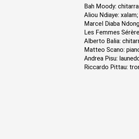
Bah Moody: chitarra
Aliou Ndiaye: xalam
Marcel Diaba Ndong:
Les Femmes Sérères
Alberto Balia: chitar
Matteo Scano: piano
Andrea Pisu: launed
Riccardo Pittau: tr