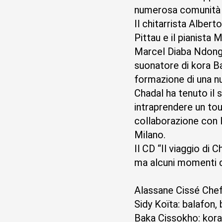
numerosa comunità a
Il chitarrista Albert
Pittau e il pianist
Marcel Diaba Ndong, 
suonatore di kora Ba
formazione di una n
Chadal ha tenuto il 
intraprendere un tou
collaborazione con 
Milano.
Il CD “Il viaggio di
ma alcuni momenti di
Alassane Cissé Chef
Sidy Koïta: balafon, 
Baka Cissokho: kor