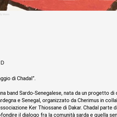
dy blues
a
CD
iaggio di Chadal”.
 una band Sardo-Senegalese, nata da un progetto di
Sardegna e Senegal, organizzato da Cherimus in coll
l’associazione Ker Thiossane di Dakar. Chadal parte d
ofondire il dialogo fra la comunità sarda e quella sen