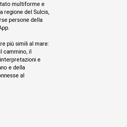
 stato multiforme e
a regione del Sulcis,
erse persone della
App.
e più simili al mare:
 cammino, il
interpretazioni e
ano e della
onnesse al