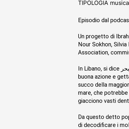
TIPOLOGIA
music
Episodio dal podca
Un progetto di Ibra
Nour Sokhon, Silvia
Association, comm
In Libano, si dice عمول منيح وكب بالبحر, che si traduce approssimativamente come: "Fai una
buona azione e getta
succo della maggior 
mare, che potrebbe 
giacciono vasti dentr
Da questo detto popo
di decodificare i mo